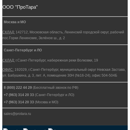
ООО "ПроТара"
Москва и МО
СКЛАД:
142712, Московская область, Ленинский городской округ, рабочий
пос.Горки Ленинские, Зелёное ш., д. 2
Санкт-Петербург и ЛО
СКЛАД:
г.Санкт-Петербург, набережная реки Волковки, 19
ОФИС:
192029, г.Санкт-Петербург, муниципальный округ Невская Застава,
ул. Бабушкина, д. 3, лит. А, помещение 30Н (№16-24), офис 504-504Б
8 (800) 222 44 29
(Бесплатный звонок по РФ)
+7 (963) 314 20 33
(Санкт-Петербург и ЛО)
+7 (963) 314 20 33
(Москва и МО)
sales@protara.ru