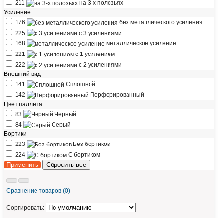
211
на 3-х полозьях
Усиление
176
без металлического усиления
225
с 3 усилениями
168
металлическое усиление
221
с 1 усилением
222
с 2 усилениями
Внешний вид
141
Сплошной
142
Перфорированный
Цвет паллета
83
Черный
84
Серый
Бортики
223
Без бортиков
224
С бортиком
Сравнение товаров (0)
Сортировать: