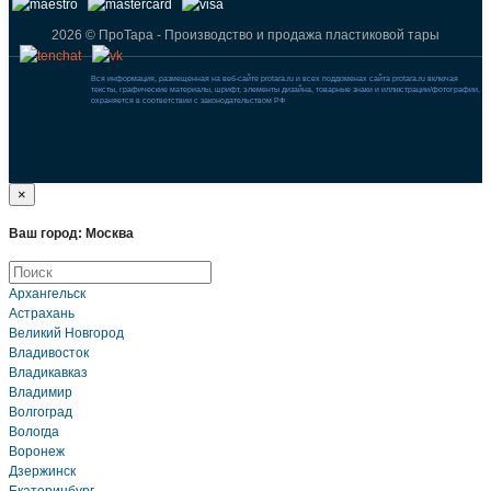
2026 © ПроТара - Производство и продажа пластиковой тары
Вся информация, размещенная на веб-сайте protara.ru и всех поддоменах сайта protara.ru включая
тексты, графические материалы, шрифт, элементы дизайна, товарные знаки и иллюстрации/фотографии,
охраняется в соответствии с законодательством РФ
×
Ваш город: Москва
Архангельск
Астрахань
Великий Новгород
Владивосток
Владикавказ
Владимир
Волгоград
Вологда
Воронеж
Дзержинск
Екатеринбург