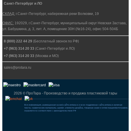
Санкт-Петербург и ЛО
СКЛАД:
г.Санкт-Петербург, набережная реки Волковки, 19
ОФИС:
192029, г.Санкт-Петербург, муниципальный округ Невская Застава,
ул. Бабушкина, д. 3, лит. А, помещение 30Н (№16-24), офис 504-504Б
8 (800) 222 44 29
(Бесплатный звонок по РФ)
+7 (963) 314 20 33
(Санкт-Петербург и ЛО)
+7 (963) 314 20 33
(Москва и МО)
sales@protara.ru
2026 © ПроТара - Производство и продажа пластиковой тары
Вся информация, размещенная на веб-сайте protara.ru и всех поддоменах сайта protara.ru включая
тексты, графические материалы, шрифт, элементы дизайна, товарные знаки и иллюстрации/фотографии,
охраняется в соответствии с законодательством РФ