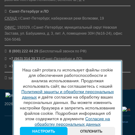
Санкт-Петербург и ЛО
СКЛАД:
г.Санкт-Петербург, набережная реки Волковки, 19
ОФИС:
192029, г.Санкт-Петербург, муниципальный округ Невская
Застава, ул. Бабушкина, д. 3, лит. А, помещение 30Н (№16-24), офис
504-504Б
8 (800) 222 44 29
(Бесплатный звонок по РФ)
+7 (963) 314 20 33
(Санкт-Петербург и ЛО)
+7 (963) 314 20 33
(Москва и МО)
Наш сайт protara.ru использует файлы cookie
для обеспечения работоспособности и
sales@protara.ru
анализа использования. Продолжая
использовать сайт, вы соглашаетесь с нашей
Политикой защиты и обработки персональных
данных
и даёте согласие на обработку ваших
персональных данных. Вы можете изменить
2026 © ПроТара - Производство и продажа пластиковой тары
настройки браузера и запретить использование
файлов cookie. Подробная информация об
этом содержится в документе
Согласие на
Вся информация, размещенная на веб-сайте protara.ru и всех поддоменах сайта protara.ru включая
обработку персональных данных
тексты, графические материалы, шрифт, элементы дизайна, товарные знаки и иллюстрации/
фотографии, охраняется в соответствии с законодательством РФ
НАСТРОИТЬ
ОТКЛОНИТЬ