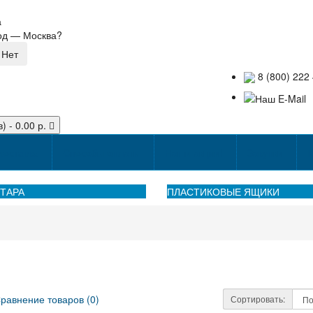
а
род —
Москва
?
8 (800) 222 
) - 0.00 р.
доставке
Способы оплаты
Наши акции!
Закупки
К
ТАРА
ПЛАСТИКОВЫЕ ЯЩИКИ
равнение товаров (0)
Сортировать: