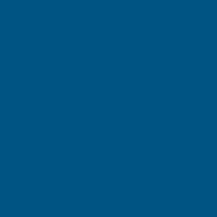
контейнеры
умента
товары
ы
ара
ы ЕSD
шкой на шарнире
T ESD
тки COCIS
D
D
ейнеры
на колесах
тейнеры с педалью
го сбора мусора
идкости
очек
ки
ормы
овой емкости / IBC
фы, тумбы , тележки
я хранения
полипропилен
ого листа
тик