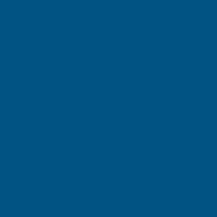
о-соляной смеси
еры
ля воды и топлива
ие - Еврокуб
и топлива
иковые
и и ведра
е бочки
е ведра
и бидоны
едра
анки
тейнеры
льные
птических средств с краном
ки
Rox Box
iginal
 PRO
Home
ада
000
000
000