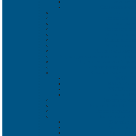
Полочные л
Складские лотки 
Ящики пище
Ящики для хл
Ящики для мя
Ящики для пт
Ящики для р
Ящики для цве
Ящики склад
Ящики овощные Се
Ящики для колбасно-мясной и рыбн
Ящики для молочной проду
Ящики универсальные
Вкладываемые ящик
INSTORE
INSTORE с к
INSTORE без
Крышки IN
Евроконтейнер
Ящики Sembol SPKM 
Ящики с крышкой S
Контейнеры VD
Контейнеры
Контейнеры
Крышки VD