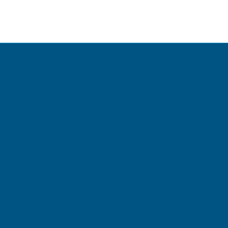
ара
онтейнеры
ары
ера 1200х1000
0х800
0х640
0х1120
0х1000
е решения
ллеты
00
00
00х400
 паллеты
аллеты и решетки
борта
ения ртутных ламп