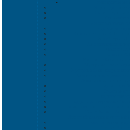
Универсальные 
Ящики для инстр
Сопутствующие 
Органайзер
Антистатическая т
Eвроконтейнер
Евроконтейнеры ESD с кры
Контейнеры KL
Антистатические ло
Крышки ES
Тележки ES
Мусорные баки и конт
Мусорные контейнеры 
Мусорные баки, вёдра и кон
Контейнеры для раздельно
Локализация разлива ж
Поддоны для б
Поддоны-лот
Поддоны-платф
Поддоны для еврокубов / куб
Промышленные пластиковые шка
Контейнеры и баки дл
Листовой пластик и сотовый 
Изделия из полимерн
Листовой плас