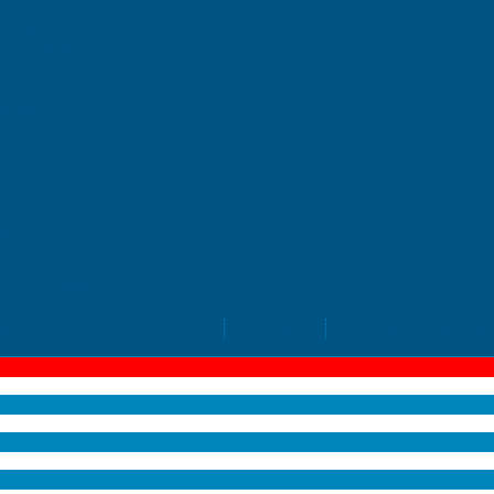
ль
тулья
чи и кафе
ги
ы
ресла
т"
ения
усы
ики
лбики
лажи и мебель
лы
ка
О Компании
Информация о достав