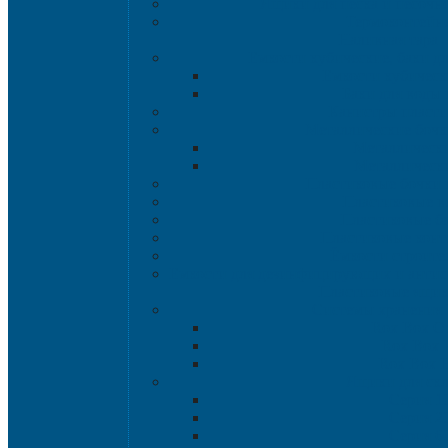
Ящики для песка и песочн
Термоконтейн
Наливная тара
Емкости кубические, баки д
Емкости кубическ
Баки для воды 
Канистры пласт
Металлические бочк
Металлически
Металлически
Пластиковые бочки 
Пластиковые в
Пластиковые б
Пластиковые кон
Ёмкости строите
Емкости для дезинфицирующих и антисе
Пластиковые ящи
Системы хранения 
Rox Box Or
Rox Box
Rox Box 
Ящики для скл
Серия 1
Серия 2
Серия 6