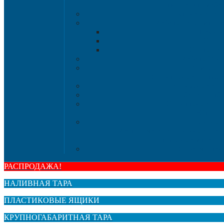
Пластиковая мебе
Дизайнерские с
Мебель для дома, да
Шезлон
Стол
Стулья, к
Мебель "Ую
Комоды
Сигнальные огражд
Дорожные кон
Гибкие столб
Сигнальные сто
HoReCa
Подносы
Металлические полочные стел
Расходные материа
Стрейч-плен
РАСПРОДАЖА!
НАЛИВНАЯ ТАРА
ПЛАСТИКОВЫЕ ЯЩИКИ
КРУПНОГАБАРИТНАЯ ТАРА