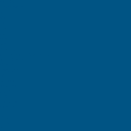
отки SK
Logic Store
вые
еба
са
ицы
ыбы
тов
ные
рия 100
ой продукции Серия 200
кции Серия 300
 Серия 400
и INSTORE
 ZIP
рышками
 крышек
STORE
ы ЕC
с крышкой
afe Pro
A-KLT
 R-KLT
 RL-KLT
A-KLT