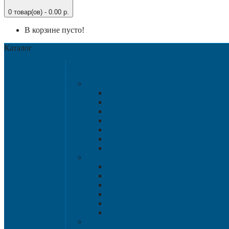
0 товар(ов) - 0.00 р.
В корзине пусто!
Каталог
Категории
Крупногабаритная т
Крупногабаритные к
Аксессу
Разборные контейн
Размер 120
Размер 102
Размер 112
Размер 120
Нестандартны
Пластиковые па
1200х8
1200х10
800х600 и 6
Гигиенические
Специализированные п
Паллетные 
Контейнер для сбора и хран