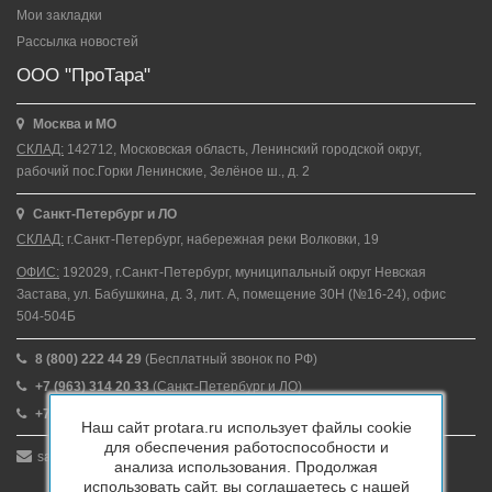
Мои закладки
Рассылка новостей
ООО "ПроТара"
Москва и МО
СКЛАД:
142712, Московская область, Ленинский городской округ,
рабочий пос.Горки Ленинские, Зелёное ш., д. 2
Санкт-Петербург и ЛО
СКЛАД:
г.Санкт-Петербург, набережная реки Волковки, 19
ОФИС:
192029, г.Санкт-Петербург, муниципальный округ Невская
Застава, ул. Бабушкина, д. 3, лит. А, помещение 30Н (№16-24), офис
504-504Б
8 (800) 222 44 29
(Бесплатный звонок по РФ)
+7 (963) 314 20 33
(Санкт-Петербург и ЛО)
+7 (963) 314 20 33
(Москва и МО)
Наш сайт protara.ru использует файлы cookie
для обеспечения работоспособности и
sales@protara.ru
анализа использования. Продолжая
использовать сайт, вы соглашаетесь с нашей